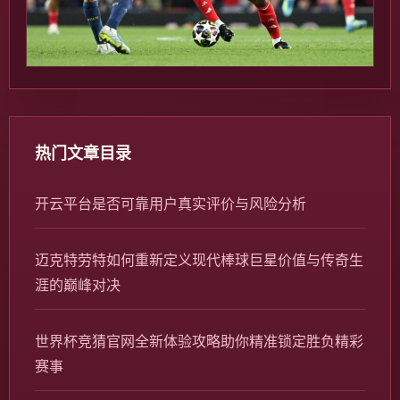
热门文章目录
开云平台是否可靠用户真实评价与风险分析
迈克特劳特如何重新定义现代棒球巨星价值与传奇生
涯的巅峰对决
世界杯竞猜官网全新体验攻略助你精准锁定胜负精彩
赛事