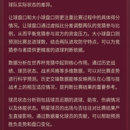
球队实际状态的差异。
让球盘口和大小球盘口则更注重比赛过程中的具体得分
情况。让球盘口通过虚拟比分差调整两队的竞猜参与比
例，从而平衡竞猜参与双方的资金压力。大小球盘口则
预测比赛总进球数，结合两队进攻防守特点，可以为竞
猜参与者提供更精准的进球判断依据。
数据分析在世界杯竞猜中起到核心作用。通过历史战
绩、球员状态、战术风格等多维数据，可以对比赛走势
进行科学预测。历史交锋数据能够反映两队在心理与技
战术上的相互适应情况，是判断比赛结果的重要参考。
球员状态分析则包括球员近期的进球、助攻、伤病情况
以及体能状态。明星球员的出场与否往往对比赛结果产
生直接影响，通过数据量化球员的贡献，可以帮助预测
胜负走势和盘口变化。