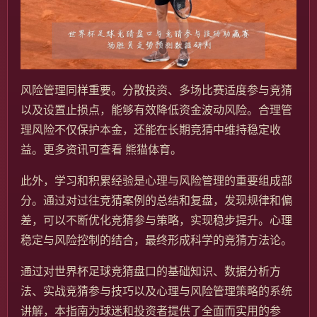
风险管理同样重要。分散投资、多场比赛适度参与竞猜
以及设置止损点，能够有效降低资金波动风险。合理管
理风险不仅保护本金，还能在长期竞猜中维持稳定收
益。更多资讯可查看
熊猫体育
。
此外，学习和积累经验是心理与风险管理的重要组成部
分。通过对过往竞猜案例的总结和复盘，发现规律和偏
差，可以不断优化竞猜参与策略，实现稳步提升。心理
稳定与风险控制的结合，最终形成科学的竞猜方法论。
通过对世界杯足球竞猜盘口的基础知识、数据分析方
法、实战竞猜参与技巧以及心理与风险管理策略的系统
讲解，本指南为球迷和投资者提供了全面而实用的参